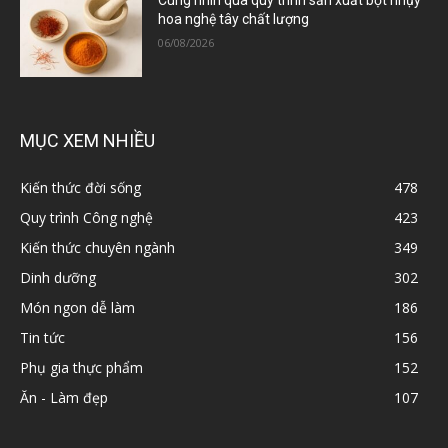
Cùng nhìn qua quy trình sản xuất bột nhụy
hoa nghệ tây chất lượng
06/08/2026
MỤC XEM NHIỀU
Kiến thức đời sống
478
Quy trình Công nghệ
423
Kiến thức chuyên ngành
349
Dinh dưỡng
302
Món ngon dễ làm
186
Tin tức
156
Phụ gia thực phẩm
152
Ăn - Làm đẹp
107