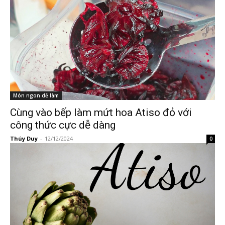
Món ngon dễ làm
Cùng vào bếp làm mứt hoa Atiso đỏ với
công thức cực dễ dàng
Thúy Duy
-
12/12/2024
0