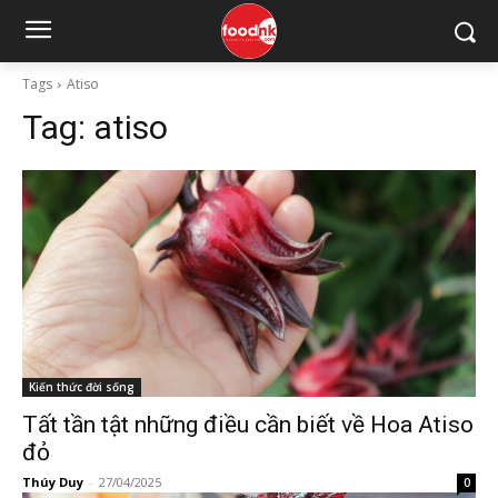
Tags
Atiso
Tag:
atiso
Kiến thức đời sống
Tất tần tật những điều cần biết về Hoa Atiso
đỏ
Thúy Duy
-
27/04/2025
0