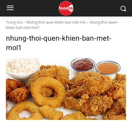
Trang chủ
Những thói quen khiến bạn mệt mỏi
nhung-thoi-quen-
khien-ban-met-moI1
nhung-thoi-quen-khien-ban-met-
moI1