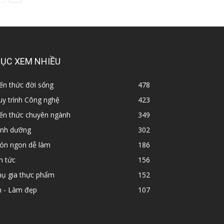
ỤC XEM NHIỀU
ến thức đời sống
478
y trình Công nghệ
423
iến thức chuyên ngành
349
inh dưỡng
302
ón ngon dễ làm
186
n tức
156
hụ gia thực phẩm
152
n - Làm đẹp
107