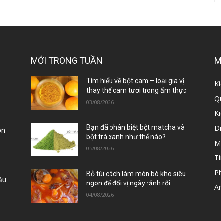
MỚI TRONG TUẦN
M
ị
Tìm hiểu về bột cam – loại gia vị
Ki
thay thế cam tươi trong ẩm thực
Qu
03/08/2026
K
D
Bạn đã phân biệt bột matcha và
òn
bột trà xanh như thế nào?
M
05/08/2026
Ti
P
Bỏ túi cách làm món bò kho siêu
Đậu
ngon để đổi vị ngày rảnh rỗi
Ă
04/08/2026