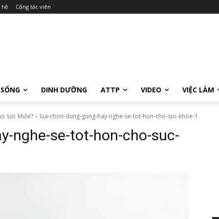
 hệ
Cộng tác viên
 SỐNG
DINH DƯỠNG
ATTP
VIDEO
VIỆC LÀM
ho sức khỏe?
lua-chon-dung-gung-hay-nghe-se-tot-hon-cho-suc-khoe-1
y-nghe-se-tot-hon-cho-suc-