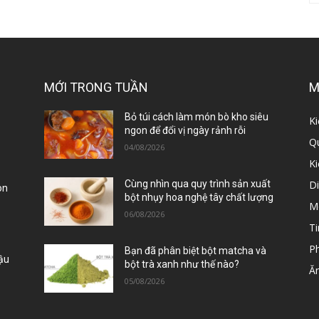
MỚI TRONG TUẦN
M
ị
Bỏ túi cách làm món bò kho siêu
Ki
ngon để đổi vị ngày rảnh rỗi
Qu
04/08/2026
K
D
Cùng nhìn qua quy trình sản xuất
òn
bột nhụy hoa nghệ tây chất lượng
M
06/08/2026
Ti
P
Bạn đã phân biệt bột matcha và
Đậu
bột trà xanh như thế nào?
Ă
05/08/2026