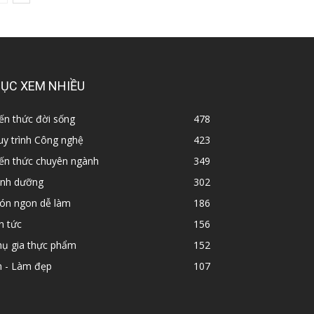
ỤC XEM NHIỀU
ến thức đời sống
478
y trình Công nghệ
423
iến thức chuyên ngành
349
inh dưỡng
302
ón ngon dễ làm
186
n tức
156
hụ gia thực phẩm
152
n - Làm đẹp
107