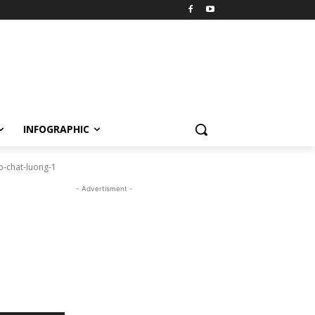
INFOGRAPHIC
p-chat-luong-1
- Advertisment -