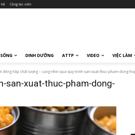
 hệ
Cộng tác viên
 SỐNG
DINH DƯỠNG
ATTP
VIDEO
VIỆC LÀM
ẩm đóng hộp chất lượng
cung-nhin-qua-quy-trinh-san-xuat-thuc-pham-dong-ho
nh-san-xuat-thuc-pham-dong-