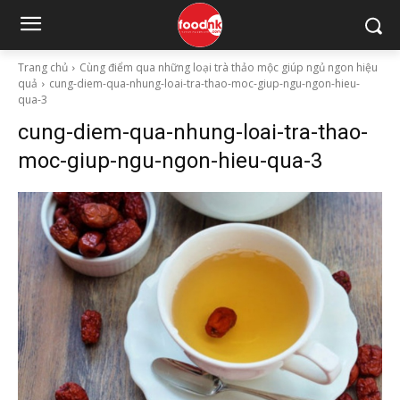
Trang chủ
Cùng điểm qua những loại trà thảo mộc giúp ngủ ngon hiệu
quả
cung-diem-qua-nhung-loai-tra-thao-moc-giup-ngu-ngon-hieu-
qua-3
cung-diem-qua-nhung-loai-tra-thao-
moc-giup-ngu-ngon-hieu-qua-3