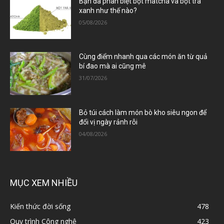
Bạn đã phân biệt bột matcha và bột trà
xanh như thế nào?
05/08/2026
Cùng điểm nhanh qua các món ăn từ quả
bí đao mà ai cũng mê
31/07/2026
Bỏ túi cách làm món bò kho siêu ngon để
đổi vị ngày rảnh rỗi
04/08/2026
MỤC XEM NHIỀU
Kiến thức đời sống
478
Quy trình Công nghệ
423