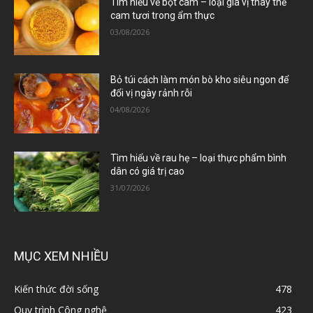
Tìm hiểu về bột cam – loại gia vị thay thế
cam tươi trong ẩm thực
03/08/2026
Bỏ túi cách làm món bò kho siêu ngon để
đổi vị ngày rảnh rỗi
04/08/2026
Tìm hiểu về rau hẹ – loại thực phẩm bình
dân có giá trị cao
31/07/2026
MỤC XEM NHIỀU
Kiến thức đời sống
478
Quy trình Công nghệ
423