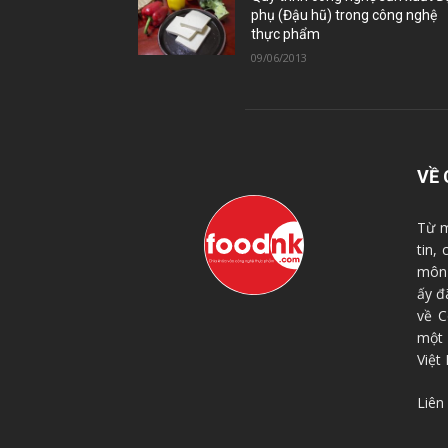
phụ (Đậu hũ) trong công nghệ
thực phẩm
09/06/2013
VỀ 
Từ m
tin,
môn 
ấy đ
về C
một
Việt
Liên