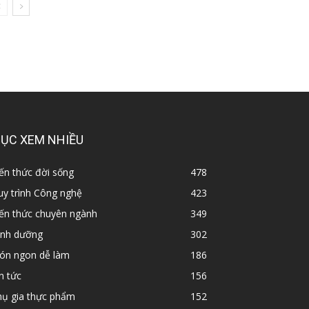
ỤC XEM NHIỀU
ến thức đời sống
478
y trình Công nghệ
423
iến thức chuyên ngành
349
inh dưỡng
302
ón ngon dễ làm
186
n tức
156
hụ gia thực phẩm
152