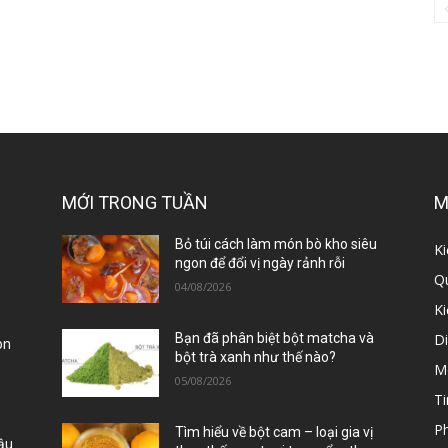
MỚI TRONG TUẦN
M
ị
Bỏ túi cách làm món bò kho siêu
Ki
ngon để đổi vị ngày rảnh rỗi
Qu
04/08/2026
K
D
Bạn đã phân biệt bột matcha và
òn
bột trà xanh như thế nào?
M
05/08/2026
Ti
P
Tìm hiểu về bột cam – loại gia vị
Đậu