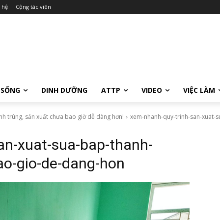
 hệ
Cộng tác viên
 SỐNG
DINH DƯỠNG
ATTP
VIDEO
VIỆC LÀM
h trùng, sản xuất chưa bao giờ dễ dàng hơn!
xem-nhanh-quy-trinh-san-xuat-s
an-xuat-sua-bap-thanh-
ao-gio-de-dang-hon