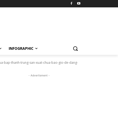
INFOGRAPHIC
ua-bap-thanh-trung-san-xuat-chua-bao-gio-de-dang-
- Advertisment -