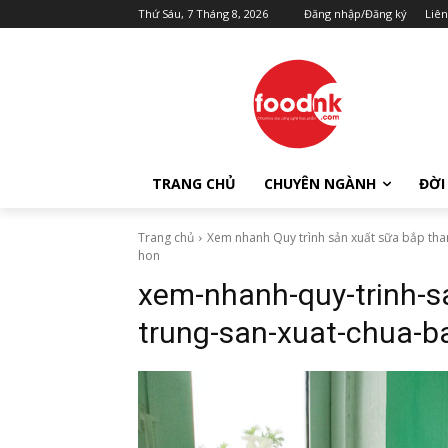
Thứ Sáu, 7 Tháng 8, 2026
Đăng nhập/Đăng ký
Liên
TRANG CHỦ
CHUYÊN NGÀNH
ĐỜI
Trang chủ
Xem nhanh Quy trình sản xuất sữa bắp than
hon
xem-nhanh-quy-trinh-s
trung-san-xuat-chua-b