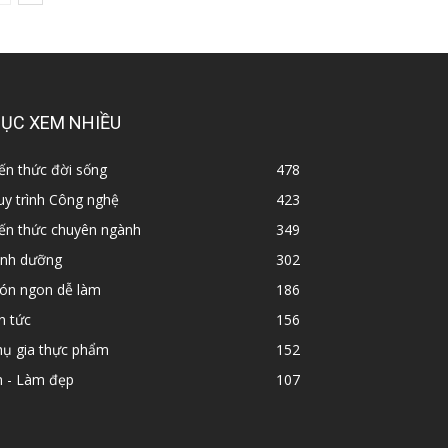
ỤC XEM NHIỀU
ến thức đời sống
478
y trình Công nghệ
423
iến thức chuyên ngành
349
inh dưỡng
302
ón ngon dễ làm
186
n tức
156
hụ gia thực phẩm
152
n - Làm đẹp
107