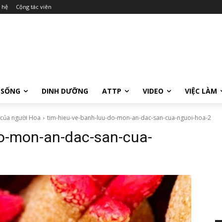
 hệ
Cộng tác viên
 SỐNG
DINH DƯỠNG
ATTP
VIDEO
VIỆC LÀM
 của người Hoa
tim-hieu-ve-banh-luu-do-mon-an-dac-san-cua-nguoi-hoa-2
do-mon-an-dac-san-cua-