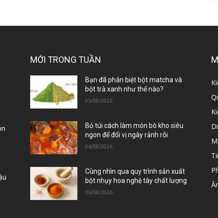
MỚI TRONG TUẦN
M
ị
Bạn đã phân biệt bột matcha và
Ki
bột trà xanh như thế nào?
Qu
05/08/2026
K
D
Bỏ túi cách làm món bò kho siêu
òn
ngon để đổi vị ngày rảnh rỗi
M
04/08/2026
Ti
P
Cùng nhìn qua quy trình sản xuất
Đậu
bột nhụy hoa nghệ tây chất lượng
Ă
06/08/2026