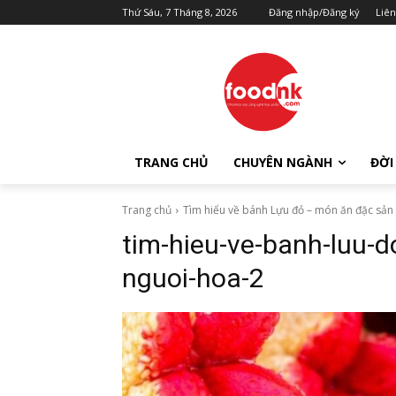
Thứ Sáu, 7 Tháng 8, 2026
Đăng nhập/Đăng ký
Liên
TRANG CHỦ
CHUYÊN NGÀNH
ĐỜI
Trang chủ
Tìm hiểu về bánh Lựu đỏ – món ăn đặc sản
tim-hieu-ve-banh-luu-
nguoi-hoa-2