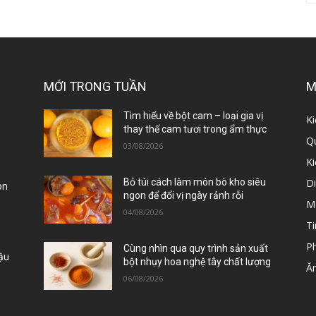
MỚI TRONG TUẦN
M
ị
Tìm hiểu về bột cam – loại gia vị
Ki
thay thế cam tươi trong ẩm thực
Qu
03/08/2026
K
D
Bỏ túi cách làm món bò kho siêu
òn
ngon để đổi vị ngày rảnh rỗi
M
04/08/2026
Ti
P
Cùng nhìn qua quy trình sản xuất
Đậu
bột nhụy hoa nghệ tây chất lượng
Ă
06/08/2026