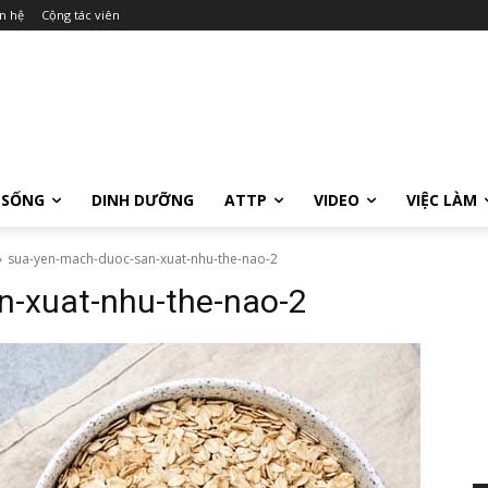
n hệ
Cộng tác viên
 SỐNG
DINH DƯỠNG
ATTP
VIDEO
VIỆC LÀM
sua-yen-mach-duoc-san-xuat-nhu-the-nao-2
n-xuat-nhu-the-nao-2