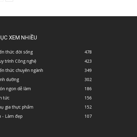
ỤC XEM NHIỀU
ến thức đời sống
478
y trình Công nghệ
423
iến thức chuyên ngành
349
inh dưỡng
302
ón ngon dễ làm
186
n tức
156
hụ gia thực phẩm
152
n - Làm đẹp
107