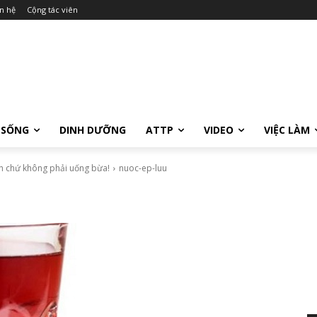
n hệ
Cộng tác viên
 SỐNG
DINH DƯỠNG
ATTP
VIDEO
VIỆC LÀM
ch chứ không phải uống bừa!
nuoc-ep-luu