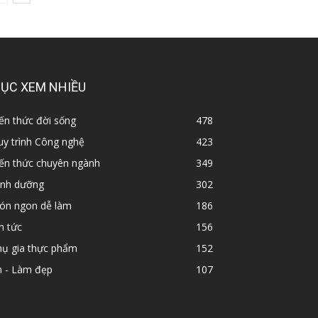
ỤC XEM NHIỀU
ến thức đời sống
478
y trình Công nghệ
423
iến thức chuyên ngành
349
inh dưỡng
302
ón ngon dễ làm
186
n tức
156
hụ gia thực phẩm
152
n - Làm đẹp
107