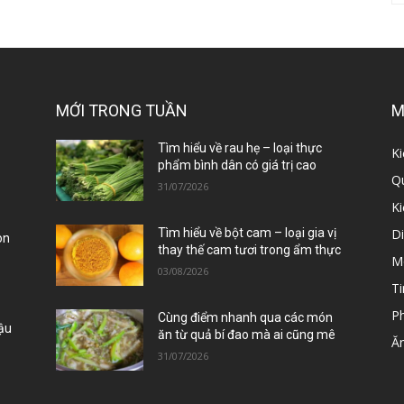
MỚI TRONG TUẦN
M
ị
Tìm hiểu về rau hẹ – loại thực
Ki
phẩm bình dân có giá trị cao
Qu
31/07/2026
K
D
Tìm hiểu về bột cam – loại gia vị
òn
thay thế cam tươi trong ẩm thực
M
03/08/2026
Ti
P
Cùng điểm nhanh qua các món
Đậu
ăn từ quả bí đao mà ai cũng mê
Ă
31/07/2026