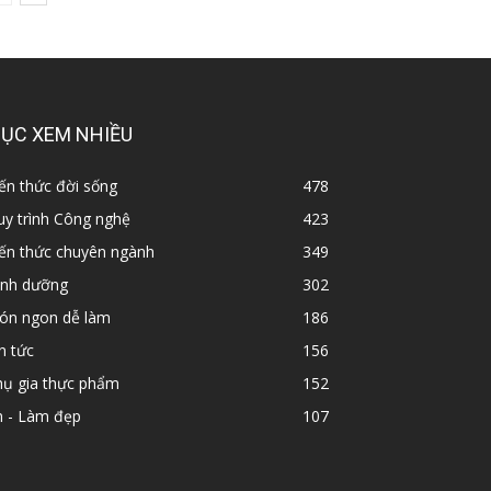
ỤC XEM NHIỀU
ến thức đời sống
478
y trình Công nghệ
423
iến thức chuyên ngành
349
inh dưỡng
302
ón ngon dễ làm
186
n tức
156
hụ gia thực phẩm
152
n - Làm đẹp
107