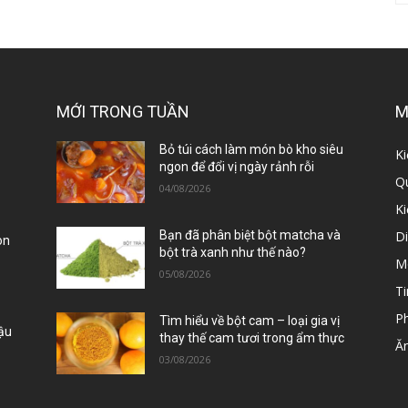
MỚI TRONG TUẦN
M
ị
Bỏ túi cách làm món bò kho siêu
Ki
ngon để đổi vị ngày rảnh rỗi
Qu
04/08/2026
K
D
Bạn đã phân biệt bột matcha và
òn
bột trà xanh như thế nào?
M
05/08/2026
Ti
P
Tìm hiểu về bột cam – loại gia vị
Đậu
thay thế cam tươi trong ẩm thực
Ă
03/08/2026