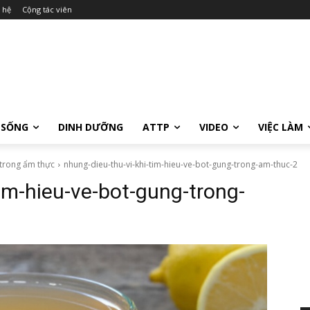
 hệ
Cộng tác viên
 SỐNG
DINH DƯỠNG
ATTP
VIDEO
VIỆC LÀM
 trong ẩm thực
nhung-dieu-thu-vi-khi-tim-hieu-ve-bot-gung-trong-am-thuc-2
tim-hieu-ve-bot-gung-trong-