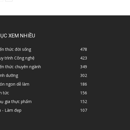
ỤC XEM NHIỀU
ến thức đời sống
478
y trình Công nghệ
423
iến thức chuyên ngành
349
inh dưỡng
302
ón ngon dễ làm
186
n tức
156
hụ gia thực phẩm
152
n - Làm đẹp
107