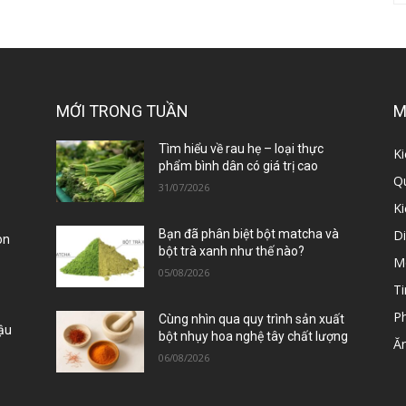
MỚI TRONG TUẦN
M
ị
Tìm hiểu về rau hẹ – loại thực
Ki
phẩm bình dân có giá trị cao
Qu
31/07/2026
K
D
Bạn đã phân biệt bột matcha và
òn
bột trà xanh như thế nào?
M
05/08/2026
Ti
P
Cùng nhìn qua quy trình sản xuất
Đậu
bột nhụy hoa nghệ tây chất lượng
Ă
06/08/2026