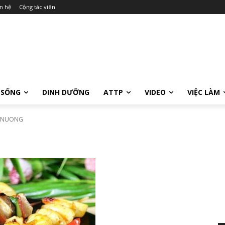
n hệ
Cộng tác viên
 SỐNG
DINH DƯỠNG
ATTP
VIDEO
VIỆC LÀM
 NUONG