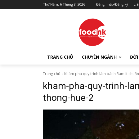
Thứ Năm, 6 Tháng 8, 2026
Đăng nhập/Đăng ký
Liê
TRANG CHỦ
CHUYÊN NGÀNH
ĐỜI
Trang chủ
Khám phá quy trình làm bánh Ram ít chuẩn
kham-pha-quy-trinh-la
thong-hue-2