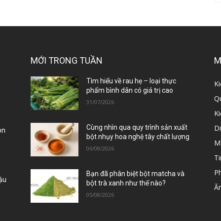
MỚI TRONG TUẦN
M
ị
Tìm hiểu về rau hẹ – loại thực
Ki
phẩm bình dân có giá trị cao
Qu
31/07/2026
K
D
Cùng nhìn qua quy trình sản xuất
òn
bột nhụy hoa nghệ tây chất lượng
M
06/08/2026
Ti
P
Bạn đã phân biệt bột matcha và
Đậu
bột trà xanh như thế nào?
Ă
05/08/2026