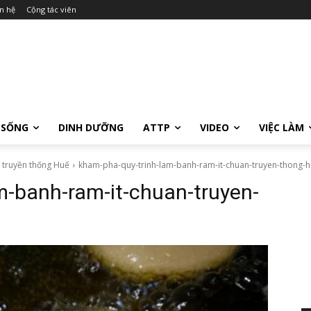
n hệ
Cộng tác viên
 SỐNG
DINH DƯỠNG
ATTP
VIDEO
VIỆC LÀM
 truyền thống Huế
kham-pha-quy-trinh-lam-banh-ram-it-chuan-truyen-thong-h
m-banh-ram-it-chuan-truyen-