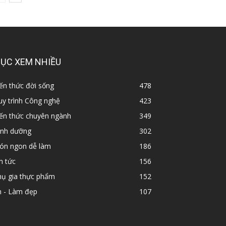
ỤC XEM NHIỀU
ến thức đời sống
478
y trình Công nghệ
423
iến thức chuyên ngành
349
inh dưỡng
302
ón ngon dễ làm
186
n tức
156
hụ gia thực phẩm
152
n - Làm đẹp
107