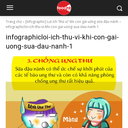
Trang chủ
[Infographic] Lợi ích “thú vị” khi con gái uống sữa đậu nành
infographicloi-ich-thu-vi-khi-con-gai-uong-sua-dau-nanh-1
infographicloi-ich-thu-vi-khi-con-gai-
uong-sua-dau-nanh-1