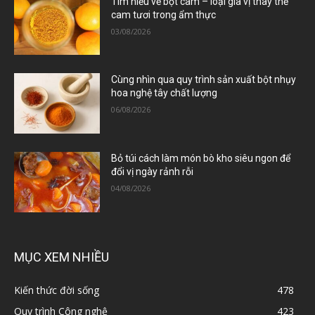
Tìm hiểu về bột cam – loại gia vị thay thế
cam tươi trong ẩm thực
03/08/2026
Cùng nhìn qua quy trình sản xuất bột nhụy
hoa nghệ tây chất lượng
06/08/2026
Bỏ túi cách làm món bò kho siêu ngon để
đổi vị ngày rảnh rỗi
04/08/2026
MỤC XEM NHIỀU
Kiến thức đời sống
478
Quy trình Công nghệ
423