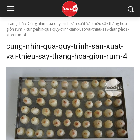
Trang chủ
Cùng nhìn qua quy trình sản xuất Vải thiều sấy thăng hoa
giòn rụm
cung-nhin-qua-quy-trinh-san-xuat-vai-thieu-say-thang-hoa-
gion-rum-4
cung-nhin-qua-quy-trinh-san-xuat-
vai-thieu-say-thang-hoa-gion-rum-4