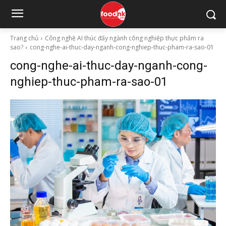
Trang chủ
Công nghệ AI thúc đẩy ngành công nghiệp thực phẩm ra
sao?
cong-nghe-ai-thuc-day-nganh-cong-nghiep-thuc-pham-ra-sao-01
cong-nghe-ai-thuc-day-nganh-cong-
nghiep-thuc-pham-ra-sao-01