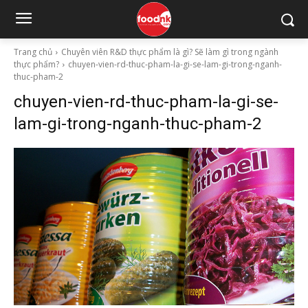
Trang chủ
Chuyên viên R&D thực phẩm là gì? Sẽ làm gì trong ngành
thực phẩm?
chuyen-vien-rd-thuc-pham-la-gi-se-lam-gi-trong-nganh-
thuc-pham-2
chuyen-vien-rd-thuc-pham-la-gi-se-
lam-gi-trong-nganh-thuc-pham-2